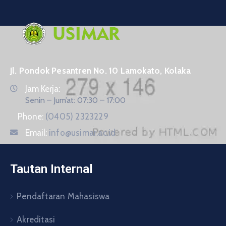
Jl. Pondok Pesantren No. 10 Lamokato, Kolaka
Jam Kerja:
Senin – Jum’at: 07:30 – 17:00
Phone:
(0405) 2323229
Email:
info@usimar.ac.id
Tautan Internal
Pendaftaran Mahasiswa
Akreditasi