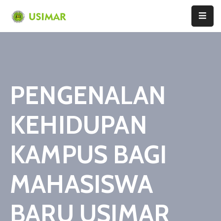
Home
Profil
PENGENALAN
Pendaftaran
Program
KEHIDUPAN
Pascasarjana
Fakultas
KAMPUS BAGI
Agama
Islam
MAHASISWA
Fakultas
Sains
BARU USIMAR
Dan