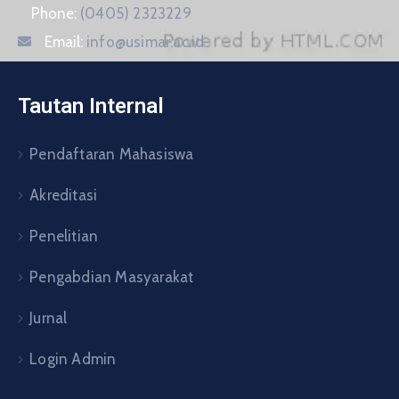
Phone:
(0405) 2323229
Email:
info@usimar.ac.id
Tautan Internal
Pendaftaran Mahasiswa
Akreditasi
Penelitian
Pengabdian Masyarakat
Jurnal
Login Admin