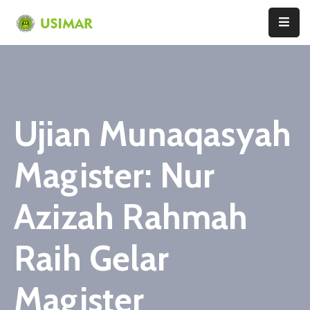
Home
Profil
Ujian Munaqasyah
Pendaftaran
Program
Magister: Nur
Pascasarjana
Fakultas
Azizah Rahmah
Agama
Islam
Raih Gelar
Fakultas
Sains
Magister
Dan