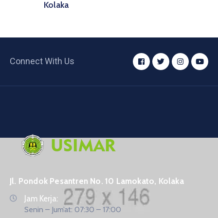
Kolaka
Connect With Us
Jl. Pondok Pesantren No. 10 Lamokato, Kolaka
Jam Kerja:
Senin – Jum’at: 07:30 – 17:00