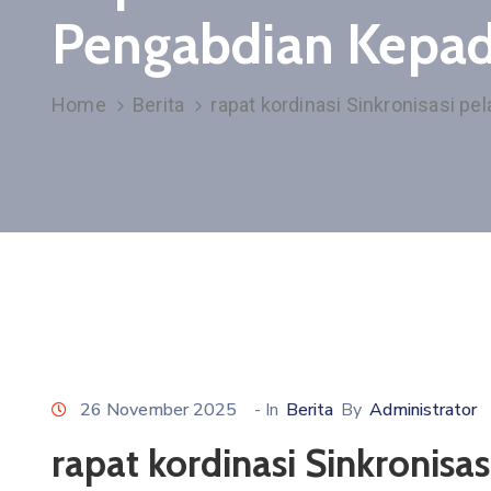
Pengabdian Kepad
Home
Berita
rapat kordinasi Sinkronisasi p
26 November 2025
- In
Berita
By
Administrator
rapat kordinasi Sinkronis