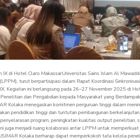
 IX di Hotel Claro MakassarUniversitas Sains Islam Al Mawad
PPM), turut berpartisipasi dalam Rapat Koordinasi Sinkronisas
IX. Kegiatan ini berlangsung pada 26–27 November 2025 di Hot
enelitian dan Pengabdian kepada Masyarakat yang Berdampak 
R Kolaka menegaskan komitmen perguruan tinggi dalam meningka
akan pendidikan tinggi dan tuntutan pembangunan berkelanjutan.
i penyelarasan program, peningkatan kualitas output penelitian
 ini juga menjadi ruang kolaborasi antar LPPM untuk memperkua
USIMAR Kolaka berharap dapat memperkokoh tata kelola peneliti