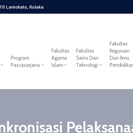
 10 Lamokato, Kolaka
Fakultas
Fakultas
Fakultas
Keguruan
Program
Agama
Sains Dan
Dan Ilmu
Pascasarjana
Islam
Teknologi
Pendidika
inkronisasi Pelaksana