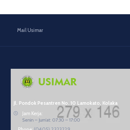
Mail Usimar
Jl. Pondok Pesantren No. 10 Lamokato, Kolaka
Jam Kerja:
Senin – Jum’at: 07:30 – 17:00
Phone:
(0405) 2323229