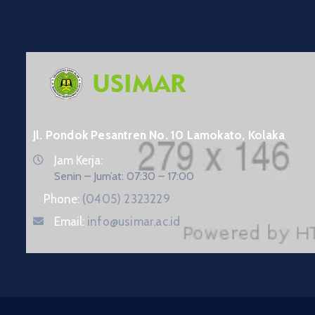
Jl. Pondok Pesantren No. 10 Lamokato, Kolaka
Jam Kerja:
Senin – Jum’at: 07:30 – 17:00
Phone:
(0405) 2323229
Email:
info@usimar.ac.id