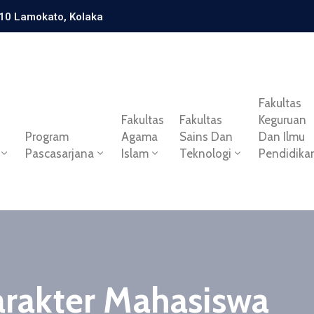
 10 Lamokato, Kolaka
Fakultas
Fakultas
Fakultas
Keguruan
Program
Agama
Sains Dan
Dan Ilmu
Pascasarjana
Islam
Teknologi
Pendidika
rakter Mahasiswa