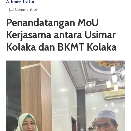
Administrator
Kepada
Masyarakat
Comment off
Penandatangan MoU
Kerjasama antara Usimar
Kolaka dan BKMT Kolaka