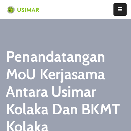
Home
Profil
Penandatangan
Pendaftaran
Program
MoU Kerjasama
Pascasarjana
Fakultas
Antara Usimar
Agama
Islam
Kolaka Dan BKMT
Fakultas
Sains
Kolaka
Dan