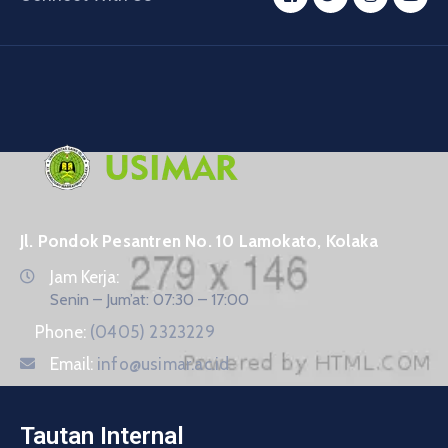
Jl. Pondok Pesantren No. 10 Lamokato, Kolaka
Jam Kerja:
Senin – Jum’at: 07:30 – 17:00
Phone:
(0405) 2323229
Email:
info@usimar.ac.id
Tautan Internal