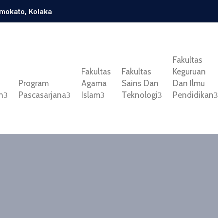
amokato, Kolaka
Fakultas
Fakultas
Fakultas
Keguruan
Program
Agama
Sains Dan
Dan Ilmu
n
Pascasarjana
Islam
Teknologi
Pendidikan