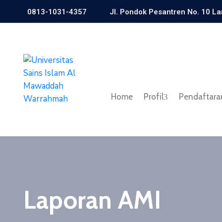
0813-1031-4357
Jl. Pondok Pesantren No. 10 L
Home
Profil
Pendaftara
Laporan AMI