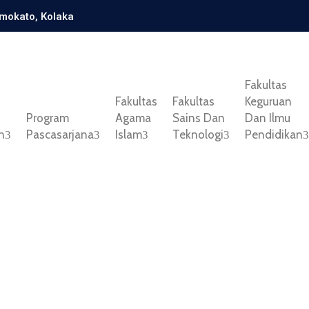
amokato, Kolaka
Fakultas
Fakultas
Fakultas
Keguruan
Program
Agama
Sains Dan
Dan Ilmu
n
Pascasarjana
Islam
Teknologi
Pendidikan