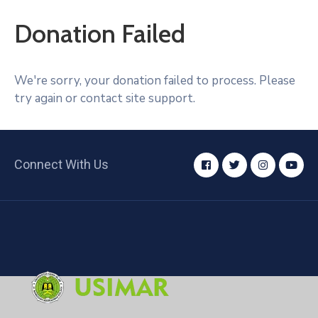
Teknologi
Donation Failed
Fakultas
Keguruan
Dan
We're sorry, your donation failed to process. Please
Ilmu
try again or contact site support.
Pendidikan
Lembaga
Penjaminan
Connect With Us
Mutu
Dan
Pengawasan
Internal
Lembaga
Penelitian
Dan
Pengabdian